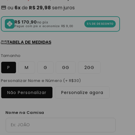
normal
promocional
ou
6x
de
R$ 29,98
sem juros
R$ 170,90
no pix
5% DE DESCONTO
Pague com pix e economize R$ 9,00
TABELA DE MEDIDAS
Tamanho
P
M
G
GG
2GG
Personalizar Nome e Número (+ R$30)
Não Personalizar
Personalize agora
Nome na Camisa