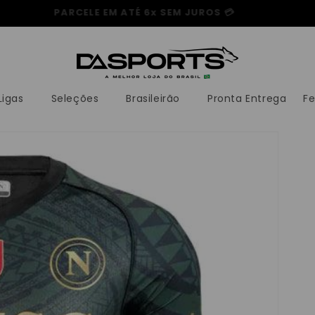
PRODUTOS A PARTIR DE R$94 🎉
Ligas
Seleções
Brasileirão
Pronta Entrega
F