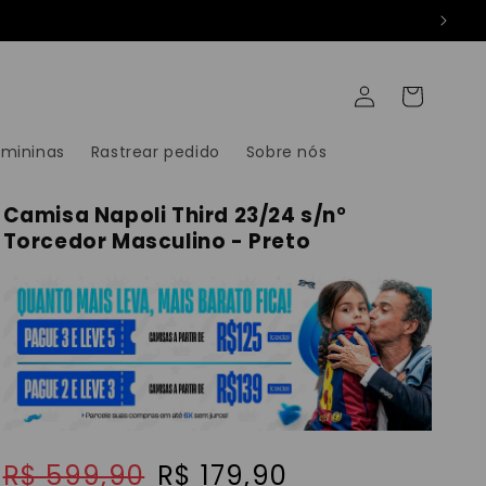
Fazer
Carrinho
login
emininas
Rastrear pedido
Sobre nós
Camisa Napoli Third 23/24 s/n°
Torcedor Masculino - Preto
Preço
R$ 599,90
Preço
R$ 179,90
-70%