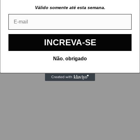
Válido somente até esta semana.
Email
INCREVA-SE
Não. obrigado
Cartas Fifa (EA FC)
CARREGANDO...