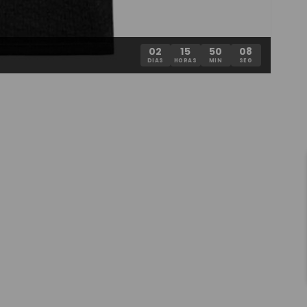
02
15
50
06
DIAS
HORAS
MIN
SEG