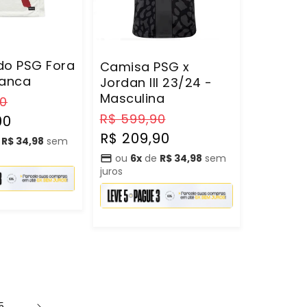
do PSG Fora
Camisa PSG x
ranca
Jordan III 23/24 -
Masculina
Preço
90
promocional
Preço
Preço
R$ 599,90
90
normal
promocional
R$ 209,90
e
R$ 34,98
sem
ou
6x
de
R$ 34,98
sem
juros
5