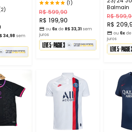
23/24 Jo
(1)
Balmain
(2)
Preço
Preço
R$ 599,90
Preço
R$ 599,
Preço
normal
promocional
R$ 199,90
normal
R$ 209,
promocional
0
ou
6x
de
R$ 33,31
sem
ou
6x
d
juros
$ 34,98
sem
juros