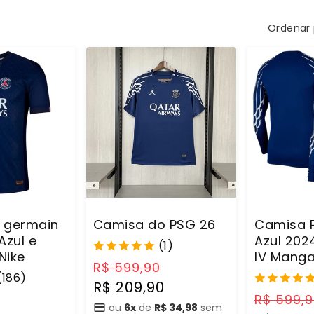
Ordenar 
t germain
Camisa do PSG 26
Camisa 
Azul e
Azul 202
(1)
Nike
IV Mang
Preço
Preço
R$ 599,90
(186)
normal
promocional
R$ 209,90
Preço
Preço
R$ 599,
ou
6x
de
R$ 34,98
sem