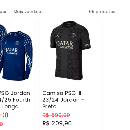
por:
65 produtos
PSG Jordan
Camisa PSG III
4/25 Fourth
23/24 Jordan -
a Longa
Preto
Preço
Preço
R$ 599,90
(1)
normal
promocional
R$ 209,90
Preço
90