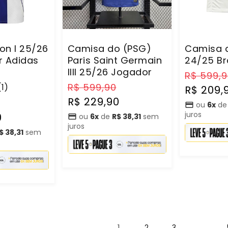
on I 25/26
Camisa do (PSG)
Camisa 
r Adidas
Paris Saint Germain
24/25 B
IIII 25/26 Jogador
Preço
R$ 599,
Preço
Preço
R$ 599,90
normal
(1)
R$ 209,
normal
promocional
R$ 229,90
Preço
ou
6x
d
promocional
juros
0
ou
6x
de
R$ 38,31
sem
juros
$ 38,31
sem
1
…
2
3