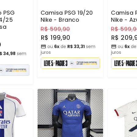
o PSG
Camisa PSG 19/20
Camisa P
24/25
Nike - Branco
Nike - Az
osa
Preço
Preço
Preço
R$ 599,90
R$ 599,
Preço
normal
promocional
normal
R$ 199,90
R$ 209,
promocional
0
ou
6x
de
R$ 33,31
sem
ou
6x
d
juros
juros
$ 34,98
sem