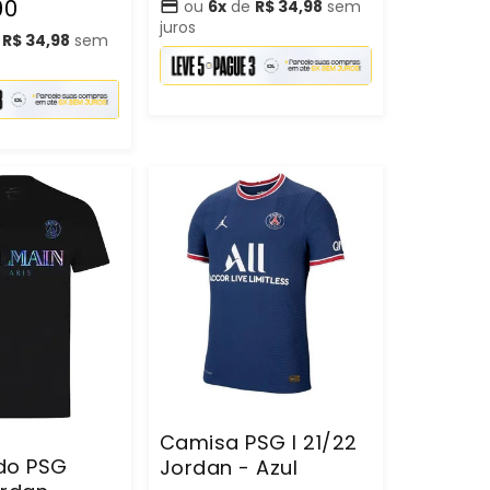
promocional
90
ou
6x
de
R$ 34,98
sem
juros
e
R$ 34,98
sem
Camisa PSG I 21/22
do PSG
Jordan - Azul