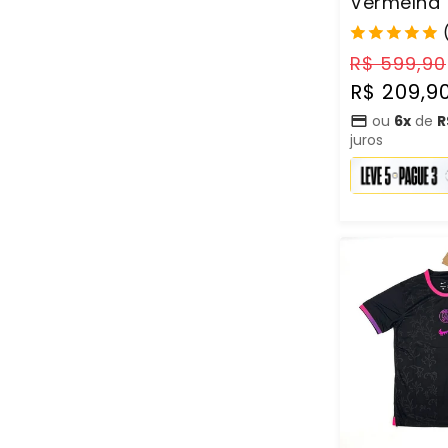
Vermelha
Preço
R$ 599,90
normal
R$ 209,9
ou
6x
de
R
juros