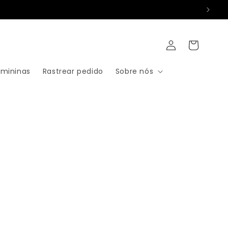
Fazer
Carrinho
login
emininas
Rastrear pedido
Sobre nós