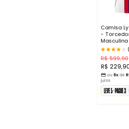
Camisa Ly
- Torcedo
Masculina
Preço
R$ 599,90
normal
R$ 229,9
ou
6x
de
R
juros