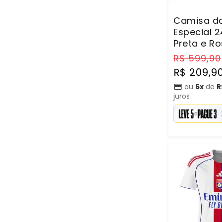
Camisa d
Especial 
Preta e R
Preço
R$ 599,90
normal
R$ 209,9
ou
6x
de
R
juros