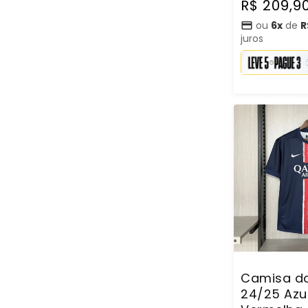
normal
R$ 209,9
ou
6x
de
R
juros
Camisa do
24/25 Azu