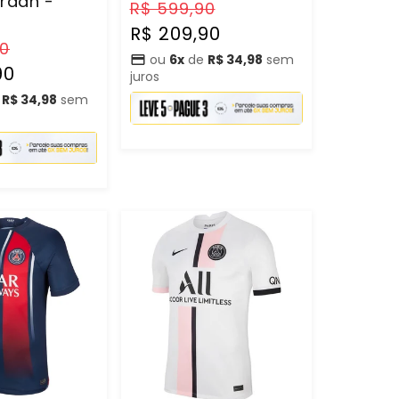
rdan -
Preço
Preço
R$ 599,90
normal
promocional
R$ 209,90
Preço
90
ou
6x
de
R$ 34,98
sem
promocional
90
juros
e
R$ 34,98
sem