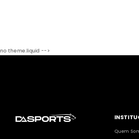
no theme.liquid -->
INSTIT
Quem So