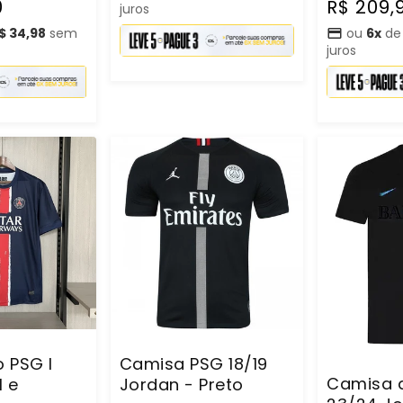
promocional
normal
0
R$ 209,
juros
$ 34,98
sem
ou
6x
d
juros
 PSG l
Camisa PSG 18/19
Camisa 
l e
Jordan - Preto