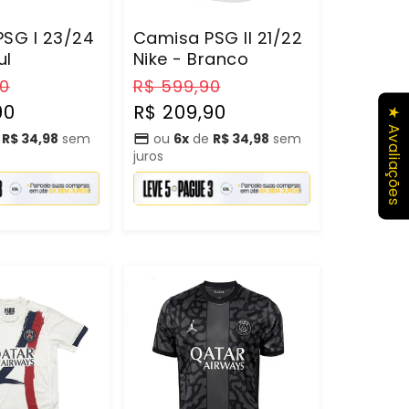
SG I 23/24
Camisa PSG II 21/22
ul
Nike - Branco
Preço
Preço
Preço
90
R$ 599,90
promocional
normal
promocional
90
R$ 209,90
★ Avaliações
e
R$ 34,98
sem
ou
6x
de
R$ 34,98
sem
juros