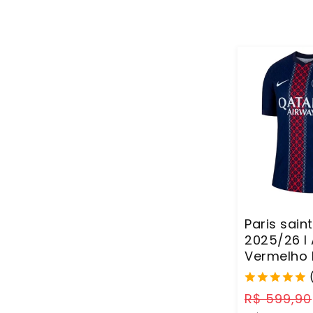
Paris sain
2025/26 I 
Vermelho 
Preço
R$ 599,90