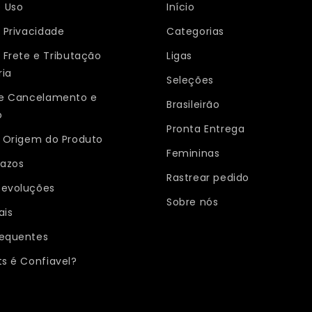
 Uso
Início
e Privacidade
Categorias
e Frete e Tributação
Ligas
ria
Seleções
 de Cancelamento e
Brasileirão
o
Pronta Entrega
e Origem do Produto
Femininas
razos
Rastrear pedido
Devoluções
Sobre nós
ais
requentes
ts é Confiavel?