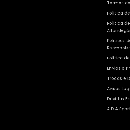
Termos de
Política d
Política d
Alfandegá
Politicas
Reembols
Politica d
Envios e P
Trocas e 
Avisos Leg
Dúvidas F
A D.A Spor