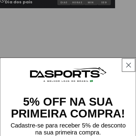
Dia dos pais
DIAS
HORAS
MIN
SEG
ir
dia
nela
dal
ATE SEU PRESENTE
os itens abaixo:
5% OFF NA SUA
PRIMEIRA COMPRA!
Cadastre-se para receber 5% de desconto
na sua primeira compra.