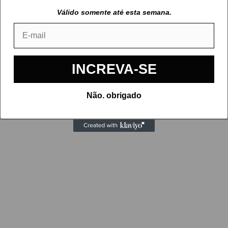
Válido somente até esta semana.
Email
INCREVA-SE
Não. obrigado
tas Fifa (EA FC)
Chaveiros da Copa
(Aleatorio
LOADING...
LOADING...