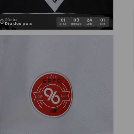
Oferta
01
03
24
00
Dia dos pais
DIAS
HORAS
MIN
SEG
ir
dia
nela
dal