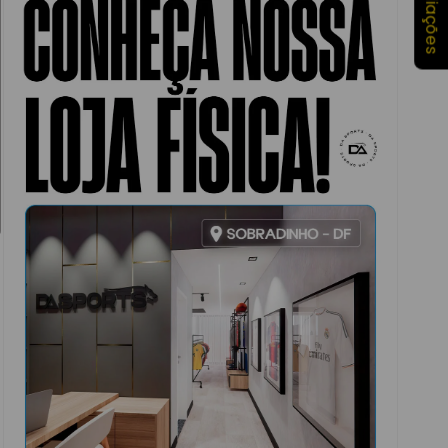
★ Avaliações
 do Mundo
)