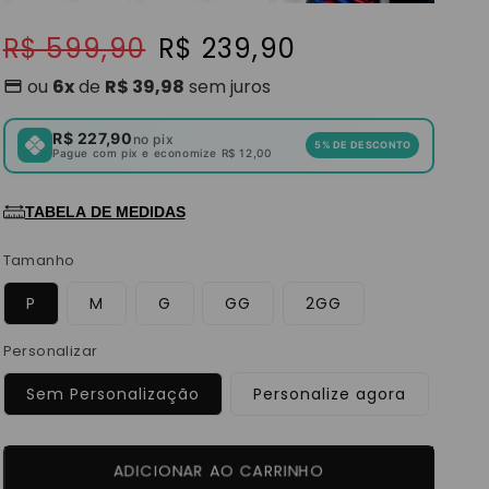
Preço
R$ 599,90
Preço
R$ 239,90
-60%
normal
promocional
ou
6x
de
R$ 39,98
sem juros
R$ 227,90
no pix
5% DE DESCONTO
Pague com pix e economize R$ 12,00
TABELA DE MEDIDAS
Tamanho
P
M
G
GG
2GG
Personalizar
Sem Personalização
Personalize agora
ADICIONAR AO CARRINHO